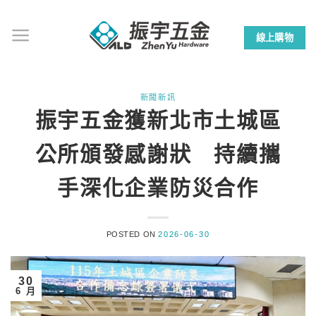
Skip
to
線上購物
content
新聞新訊
振宇五金獲新北市土城區
公所頒發感謝狀 持續攜
手深化企業防災合作
POSTED ON
2026-06-30
30
6 月