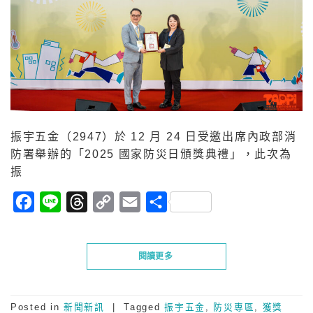
振宇五金（2947）於 12 月 24 日受邀出席內政部消
防署舉辦的「2025 國家防災日頒獎典禮」，此次為
振
Facebook
Line
Threads
Copy
Email
分
Link
享
閱讀更多
Posted in
新聞新訊
|
Tagged
振宇五金
,
防災專區
,
獲獎