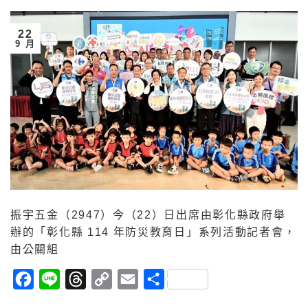
22
9 月
振宇五金（2947）今（22）日出席由彰化縣政府舉
辦的「彰化縣 114 年防災教育日」系列活動記者會，
由公關組
Facebook
Line
Threads
Copy
Email
分
Link
享