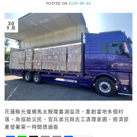
POSTED ON
2025-09-30
30
9 月
花蓮縣光復鄉馬太鞍堰塞湖溢流，重創當地多個村
落。為協助災民、官兵弟兄與志工清理家園，經濟部
產發署第一時間透過振