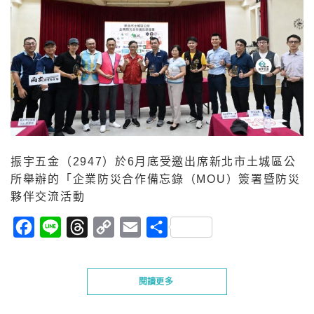
振宇五金（2947）於6月底受邀出席新北市土城區公
所舉辦的「企業防災合作備忘錄（MOU）簽署暨防災
夥伴交流活動
Facebook
Line
Threads
Copy
Email
分
Link
享
閱讀更多