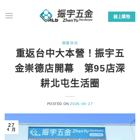
Skip
to
線上購物
content
開幕快訊
重返台中大本營！振宇五
金崇德店開幕 第95店深
耕北屯生活圈
POSTED ON
2026-04-27
27
4 月