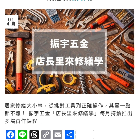
01
4 月
居家修繕大小事，從挑對工具到正確操作，其實一點
都不難！ 振宇五金「店長里來修繕學」每月持續推出
多場實作課程！
Facebook
Line
Threads
Copy
Email
分