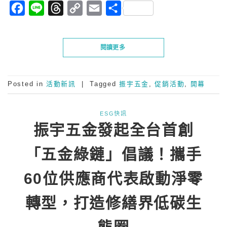
Facebook
Line
Threads
Copy
Email
分
Link
享
閱讀更多
Posted in
活動新訊
|
Tagged
振宇五金
,
促銷活動
,
開幕
ESG快訊
振宇五金發起全台首創
「五金綠鏈」倡議！攜手
60位供應商代表啟動淨零
轉型，打造修繕界低碳生