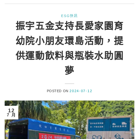
ESG快訊
振宇五金支持長愛家園育
幼院小朋友環島活動，提
供運動飲料與瓶裝水助圓
夢
POSTED ON
2024-07-12
12
7 月