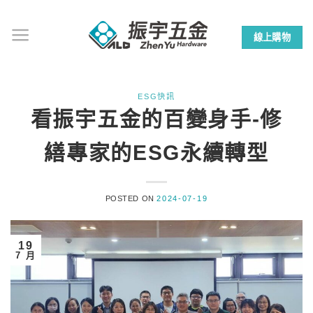
Skip
to
線上購物
content
ESG快訊
看振宇五金的百變身手-修
繕專家的ESG永續轉型
POSTED ON
2024-07-19
19
7 月