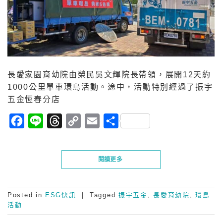
長愛家園育幼院由榮民吳文輝院長帶領，展開12天約
1000公里單車環島活動。途中，活動特別經過了振宇
五金恆春分店
Facebook
Line
Threads
Copy
Email
分
Link
享
閱讀更多
Posted in
ESG快訊
|
Tagged
振宇五金
,
長愛育幼院
,
環島
活動