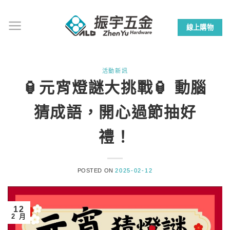
Skip
to
線上購物
content
活動新訊
🏮元宵燈謎大挑戰🏮 動腦
猜成語，開心過節抽好
禮！
POSTED ON
2025-02-12
12
2 月