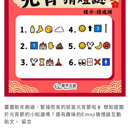
農曆新年剛過，緊接而來的就是元宵節啦🏮 想知道關
於元宵節的小知識嗎？還有趣味的Emoji猜燈謎互動
貼文， 留言