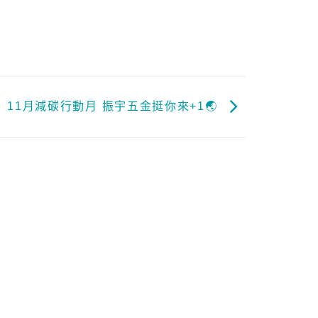
11月減碳行動月 振宇五金挺你來+1🌏