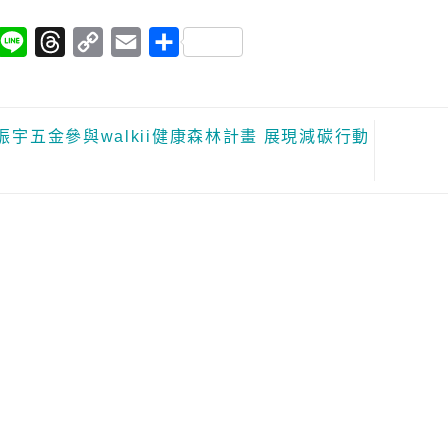
acebook
Line
Threads
Copy
Email
分
Link
享
振宇五金參與walkii健康森林計畫 展現減碳行動