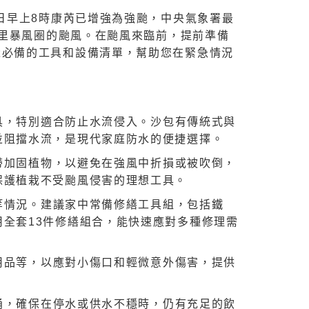
日早上8時康芮已增強為強颱，中央氣象署最
公里暴風圈的颱風。在颱風來臨前，提前準備
颱必備的工具和設備清單，幫助您在緊急情況
具，特別適合防止水流侵入。沙包有傳統式與
並阻擋水流，是現代家庭防水的便捷選擇。
帶加固植物，以避免在強風中折損或被吹倒，
保護植栽不受颱風侵害的理想工具。
等情況。建議家中常備修繕工具組，包括鐵
全套13件修繕組合，能快速應對多種修理需
用品等，以應對小傷口和輕微意外傷害，提供
桶，確保在停水或供水不穩時，仍有充足的飲