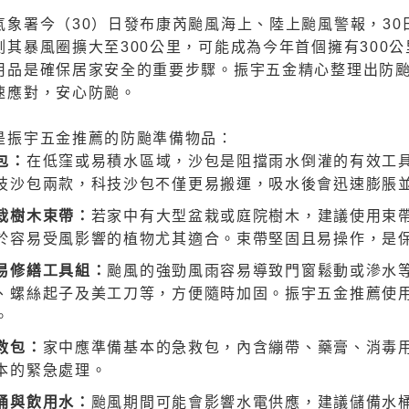
氣象署今（30）日發布康芮颱風海上、陸上颱風警報，30
測其暴風圈擴大至300公里，可能成為今年首個擁有300
用品是確保居家安全的重要步驟。振宇五金精心整理出防
速應對，安心防颱。
是振宇五金推薦的防颱準備物品：
包：
在低窪或易積水區域，沙包是阻擋雨水倒灌的有效工
技沙包兩款，科技沙包不僅更易搬運，吸水後會迅速膨脹
栽樹木束帶：
若家中有大型盆栽或庭院樹木，建議使用束
於容易受風影響的植物尤其適合。束帶堅固且易操作，是
易修繕工具組：
颱風的強勁風雨容易導致門窗鬆動或滲水
、螺絲起子及美工刀等，方便隨時加固。振宇五金推薦使用
。
救包：
家中應準備基本的急救包，內含繃帶、藥膏、消毒
本的緊急處理。
桶與飲用水：
颱風期間可能會影響水電供應，建議儲備水