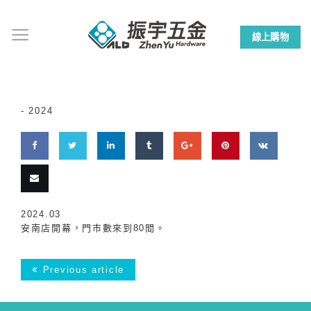
Skip
to
線上購物
content
-
2024
Share
Share
Share
Share
Share
Pin
Share
on
on
on
on
on
this
on
Email
2024.03
Facebook
Twitter
LinkedIn
Tumblr
Google
VK
安南店開幕，門市數來到80間。
this
Plus
Previous article