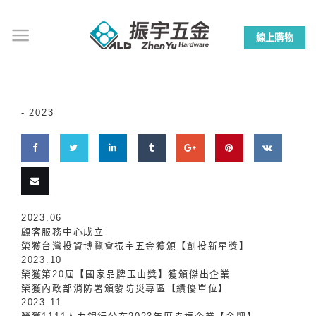
Skip
to
線上購物
content
-
2023
Share
Share
Share
Share
Share
Pin
Share
on
on
on
on
on
this
on
Email
2023.06
Facebook
Twitter
LinkedIn
Tumblr
Google
VK
顧客服務中心成立
this
榮獲台灣投資博覽會振宇五金獲頒【創投新星獎】
Plus
2023.10
榮獲第20屆【國家品牌玉山獎】獲頒傑出企業
榮獲內政部消防署頒發防災專區【績優單位】
2023.11